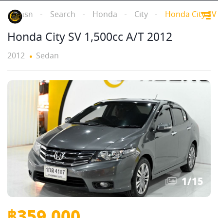
หน้าแรก
Search
Honda
City
Honda City SV
Honda City SV 1,500cc A/T 2012
2012
Sedan
1
/
15
฿359,000