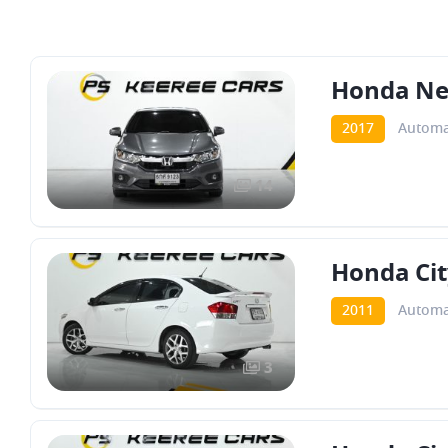
Honda New
2017
Automa
14
Honda Cit
2011
Automa
3