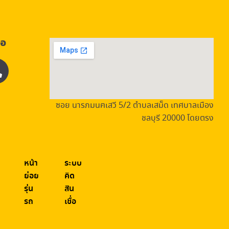
่อ
ซอย นารภมนฅเสวี 5/2 ตำบลเสม็ด เทศบาลเมือง
ชลบุรี 20000 โดยตรง
หน้า
ระบบ
ย่อย
คิด
รุ่น
สิน
รถ
เชื่อ