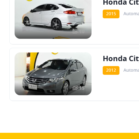
Honda Cit
2015
Automa
10
Honda Cit
2012
Automa
15